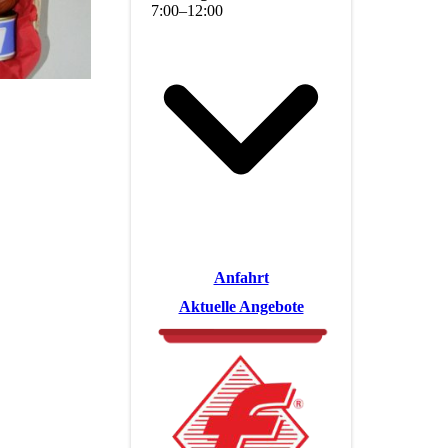
7
:
00
–
12
:
00
Anfahrt
Aktuelle Angebote