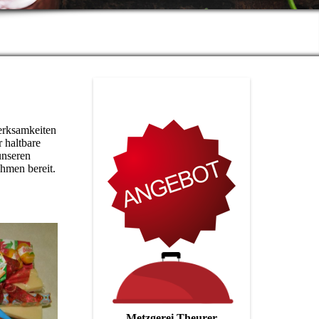
erksamkeiten
r haltbare
unseren
hmen bereit.
Metzgerei Theurer