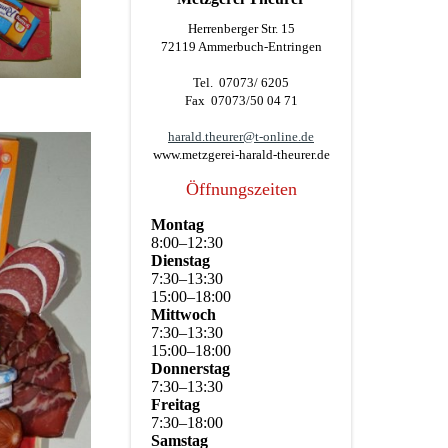
Herrenberger Str. 15
72119 Ammerbuch-Entringen
Tel. 07073/ 6205
Fax 07073/50 04 71
harald.theurer@t-online.de
www.metzgerei-harald-theurer.de
Öffnungszeiten
Montag
8
:
00
–
12
:
30
Dienstag
7
:
30
–
13
:
30
15
:
00
–
18
:
00
Mittwoch
7
:
30
–
13
:
30
15
:
00
–
18
:
00
Donnerstag
7
:
30
–
13
:
30
Freitag
7
:
30
–
18
:
00
Samstag