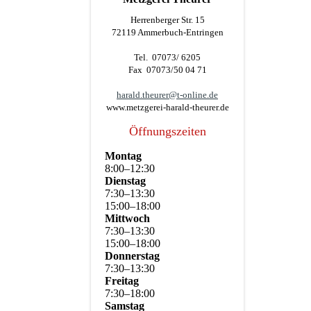
Herrenberger Str. 15
72119 Ammerbuch-Entringen
Tel. 07073/ 6205
Fax 07073/50 04 71
harald.theurer@t-online.de
www.metzgerei-harald-theurer.de
Öffnungszeiten
Montag
8
:
00
–
12
:
30
Dienstag
7
:
30
–
13
:
30
15
:
00
–
18
:
00
Mittwoch
7
:
30
–
13
:
30
15
:
00
–
18
:
00
Donnerstag
7
:
30
–
13
:
30
Freitag
7
:
30
–
18
:
00
Samstag