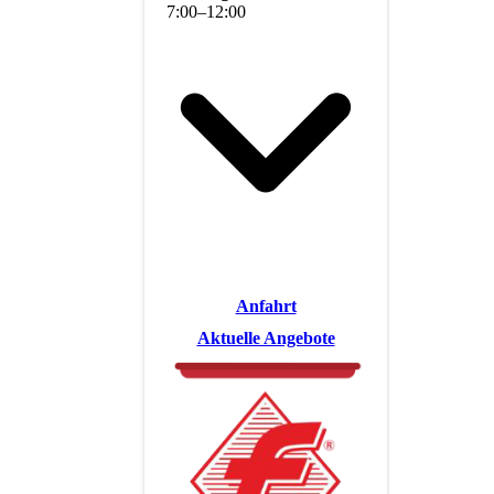
7
:
00
–
12
:
00
Anfahrt
Aktuelle Angebote